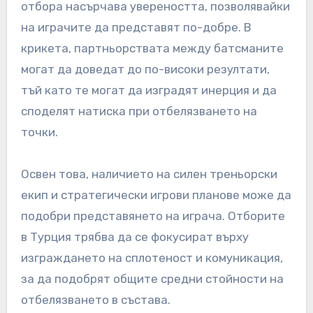
отбора насърчава увереността, позволявайки
на играчите да представят по-добре. В
крикета, партньорствата между батсманите
могат да доведат до по-високи резултати,
тъй като те могат да изградят инерция и да
споделят натиска при отбелязването на
точки.
Освен това, наличието на силен треньорски
екип и стратегически игрови планове може да
подобри представянето на играча. Отборите
в Турция трябва да се фокусират върху
изграждането на сплотеност и комуникация,
за да подобрят общите средни стойности на
отбелязването в състава.