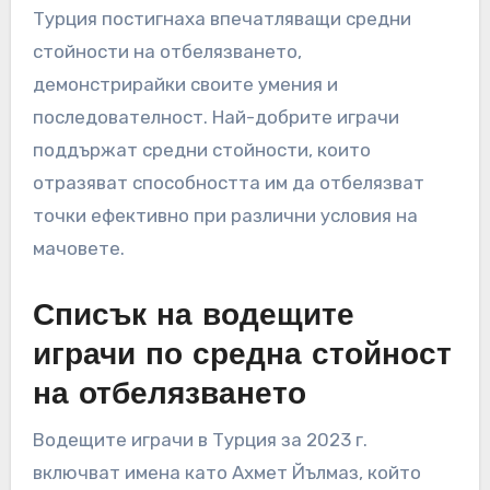
Турция постигнаха впечатляващи средни
стойности на отбелязването,
демонстрирайки своите умения и
последователност. Най-добрите играчи
поддържат средни стойности, които
отразяват способността им да отбелязват
точки ефективно при различни условия на
мачовете.
Списък на водещите
играчи по средна стойност
на отбелязването
Водещите играчи в Турция за 2023 г.
включват имена като Ахмет Йълмаз, който