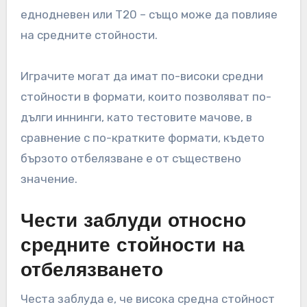
еднодневен или T20 – също може да повлияе
на средните стойности.
Играчите могат да имат по-високи средни
стойности в формати, които позволяват по-
дълги иннинги, като тестовите мачове, в
сравнение с по-кратките формати, където
бързото отбелязване е от съществено
значение.
Чести заблуди относно
средните стойности на
отбелязването
Честа заблуда е, че висока средна стойност