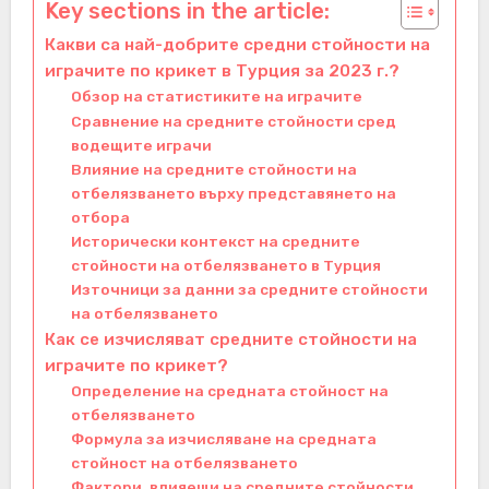
Key sections in the article:
Какви са най-добрите средни стойности на
играчите по крикет в Турция за 2023 г.?
Обзор на статистиките на играчите
Сравнение на средните стойности сред
водещите играчи
Влияние на средните стойности на
отбелязването върху представянето на
отбора
Исторически контекст на средните
стойности на отбелязването в Турция
Източници за данни за средните стойности
на отбелязването
Как се изчисляват средните стойности на
играчите по крикет?
Определение на средната стойност на
отбелязването
Формула за изчисляване на средната
стойност на отбелязването
Фактори, влияещи на средните стойности