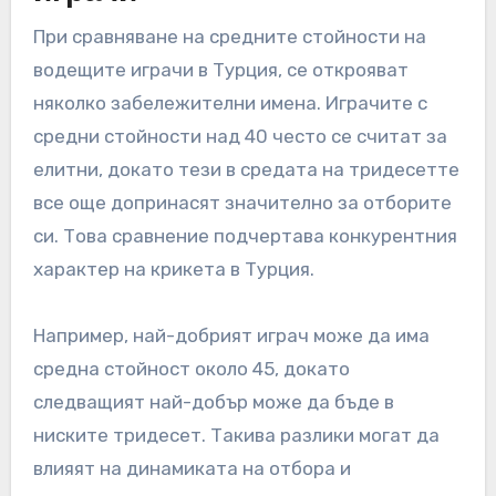
При сравняване на средните стойности на
водещите играчи в Турция, се открояват
няколко забележителни имена. Играчите с
средни стойности над 40 често се считат за
елитни, докато тези в средата на тридесетте
все още допринасят значително за отборите
си. Това сравнение подчертава конкурентния
характер на крикета в Турция.
Например, най-добрият играч може да има
средна стойност около 45, докато
следващият най-добър може да бъде в
ниските тридесет. Такива разлики могат да
влияят на динамиката на отбора и