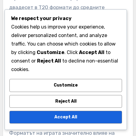
двадесет в T20 формати до средните
четиридесет в тестовите мачове. T20
We respect your privacy
крикетът акцентира на бързото отбелязване,
Cookies help us improve your experience,
което води до по-ниски средни стойности,
deliver personalized content, and analyze
докато тестовият крикет награждава
traffic. You can choose which cookies to allow
by clicking
Customize
. Click
Accept All
to
последователността и уменията през по-
consent or
Reject All
to decline non-essential
дълги периоди. ODI обикновено са между
cookies.
двете, с средни стойности често в
тридесетте до ниските четиридесет.
Customize
Влияние на формата
Reject All
върху представянето на
Accept All
играчите
Форматът на играта значително влияе на