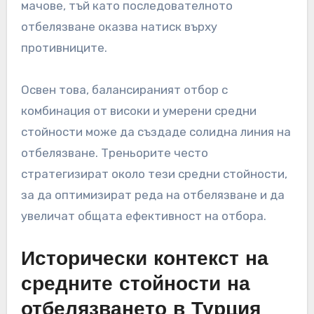
мачове, тъй като последователното
отбелязване оказва натиск върху
противниците.
Освен това, балансираният отбор с
комбинация от високи и умерени средни
стойности може да създаде солидна линия на
отбелязване. Треньорите често
стратегизират около тези средни стойности,
за да оптимизират реда на отбелязване и да
увеличат общата ефективност на отбора.
Исторически контекст на
средните стойности на
отбелязването в Турция