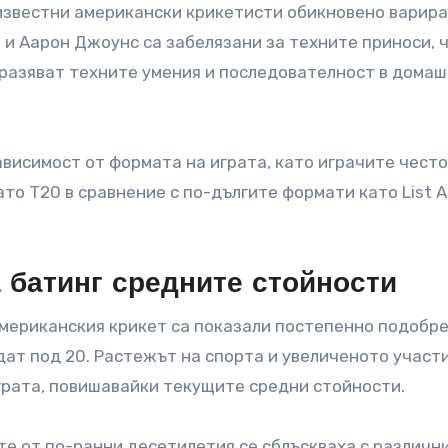
известни американски крикетисти обикновено варира
р и Аарон Джоунс са забелязани за техните приноси, 
разяват техните умения и последователност в дома
ависимост от формата на играта, като играчите често
то T20 в сравнение с по-дългите формати като List A
 батинг средните стойности
американския крикет са показали постепенно подобре
дат под 20. Растежът на спорта и увеличеното участ
грата, повишавайки текущите средни стойности.
е от по-ранни десетилетия се сблъскваха с различн