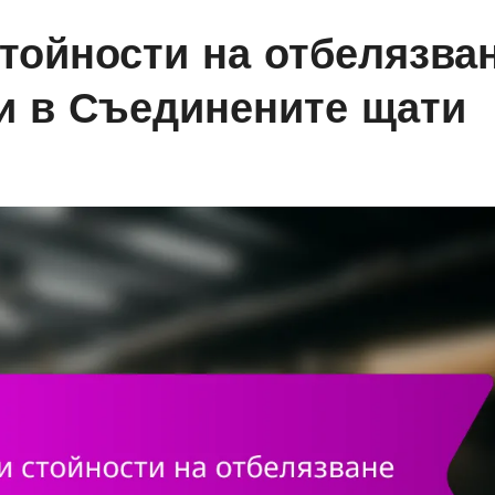
тойности на отбелязва
чи в Съединените щати