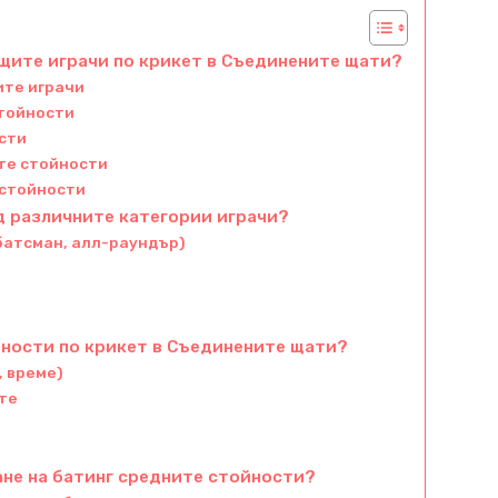
ещите играчи по крикет в Съединените щати?
ите играчи
стойности
сти
ите стойности
 стойности
д различните категории играчи?
 батсман, алл-раундър)
а
йности по крикет в Съединените щати?
, време)
ите
ане на батинг средните стойности?