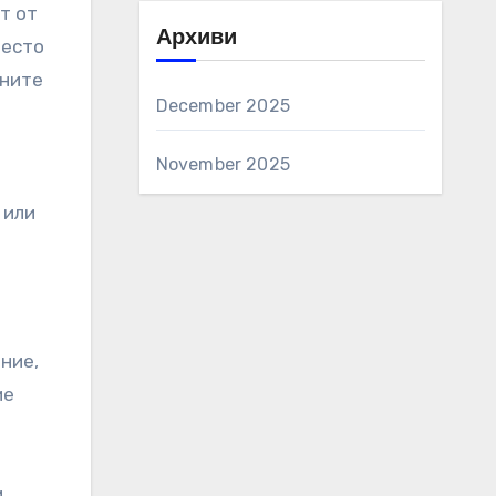
т от
Архиви
често
шните
December 2025
November 2025
 или
ние,
ие
и