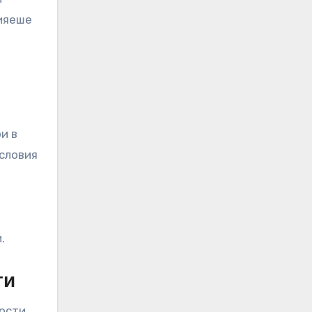
лияеше
и в
условия
.
ти
ости.