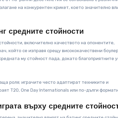
злагане на конкурентен крикет, което значително в
нг средните стойности
 стойности, включително качеството на опонентите,
рач, който се изправя срещу висококачествени боулер
средната му стойност пада, докато благоприятните 
аща роля; играчите често адаптират техниките и
аят T20, One Day Internationals или по-дълги формати
играта върху средните стойнос
 терена, значително влияят на батинг средните стойн