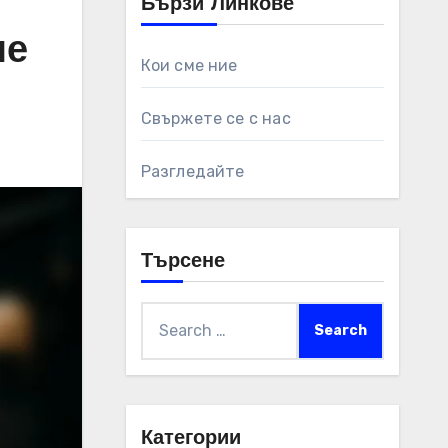
Бързи Линкове
не
Кои сме ние
Свържете се с нас
Разгледайте
Търсене
Search
for:
Категории