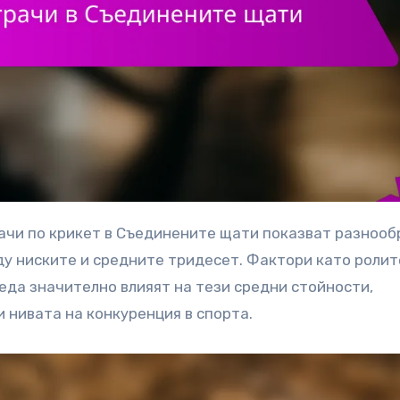
у ниските и средните тридесет. Фактори като ролит
реда значително влияят на тези средни стойности,
 нивата на конкуренция в спорта.