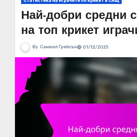
Статистика на играчите по крикет в САЩ
Най-добри средни с
на топ крикет игра
By
Самюел Грейсън
01/12/2025