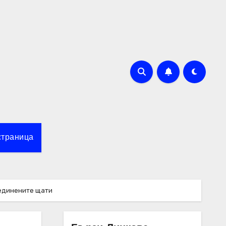
страница
ъединените щати