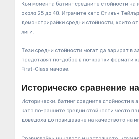
Към момента батинг средните стойности на 
около 25 до 40. Играчите като Стивън Тейлъ
демонстрирайки средни стойности, които от
лиги.
Тези средни стойности могат да варират в з
представят по-добре в по-кратки формати ка
First-Class мачове.
Историческо сравнение на
Исторически, батинг средните стойности в 
като по-ранните средни стойности често па
доведоха до повишаване на качеството на и
Сравнявайки миналото и настоящето, играчит