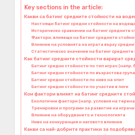
Key sections in the article:
Какви са батинг средните стойности на вод
Настоящи батинг средни стойности на водещ
Историческо сравнение на батинг средните 
Фактори, влияещи на батинг средните стойно
Влияние на условията на играта върху средн
Статистическо значение на батинг средните
Как батинг средните стойности варират сре
Батинг средни стойности по тип играч (напр.
Батинг средни стойности по възрастова груп
Батинг средни стойности по ниво на опит
Батинг средни стойности по участие в лиги
Кои фактори влияят на батинг средните сто
Екологични фактори (напр. условия на терена
Тренировки и програми за развитие на играч
Влияние на оборудването и технологията
Ниво на конкуренция и неговото влияние
Какви са най-добрите практики за подобряв