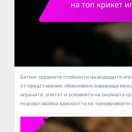
Батинг средните стойности на водещите играчи по крикет в Съединените щати показват разнообразие
от представяния, обикновено вариращи межд
играчите, опитът и условията на околната с
подчертавайки важността на тренировките и