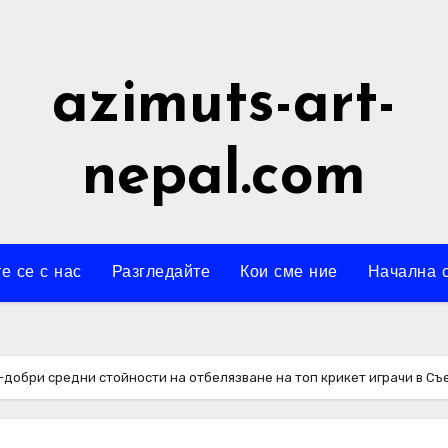
azimuts-art-
nepal.com
е се с нас
Разгледайте
Кои сме ние
Начална 
-добри средни стойности на отбелязване на топ крикет играчи в С