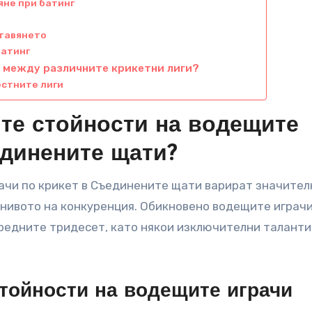
яне при батинг
ставянето
батинг
т между различните крикетни лиги?
естните лиги
ите стойности на водещите
единените щати?
ачи по крикет в Съединените щати варират значител
нивото на конкуренция. Обикновено водещите играч
редните тридесет, като някои изключителни таланти
тойности на водещите играчи