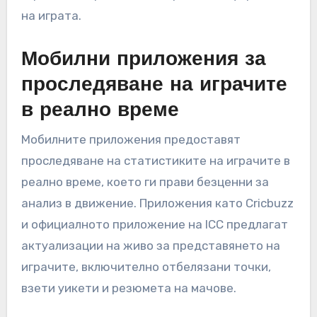
на играта.
Мобилни приложения за
проследяване на играчите
в реално време
Мобилните приложения предоставят
проследяване на статистиките на играчите в
реално време, което ги прави безценни за
анализ в движение. Приложения като Cricbuzz
и официалното приложение на ICC предлагат
актуализации на живо за представянето на
играчите, включително отбелязани точки,
взети уикети и резюмета на мачове.