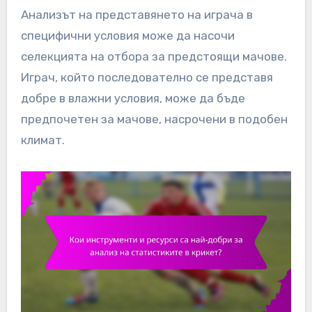
Анализът на представянето на играча в
специфични условия може да насочи
селекцията на отбора за предстоящи мачове.
Играч, който последователно се представя
добре в влажни условия, може да бъде
предпочетен за мачове, насрочени в подобен
климат.