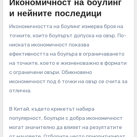
Икономичност на боулинг
и нейните последици
Икономичността на боулинг измерва броя на
точките, които боулърът допуска на овър. По-
ниската икономичност показва
ефективността на боулъра в ограничаването
на точките, което е жизненоважно в формати
с ограничени овъри. Обикновено
икономичност под 6 точки на овър се счита за
отлична.
В Китай, където крикетът набира
популярност, боулъри с добра икономичност
могат значително да влияят на резултатите
от мачовете. Отборите често приоритизират