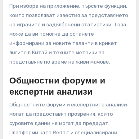
При избора на приложение, търсете функции,
които позволяват известия за представянето
на играчите и задълбочени статистики. Това
може да ви помогне да останете
информирани за новите таланти в крикет
лигите в Китай и техните метрики за
представяне по време на живи мачове.
Общностни форуми и
експертни анализи
Общностните форуми и експертните анализи
могат да предоставят прозрения, които
суровите данни не могат да предадат.
Платформи като Reddit и специализирани