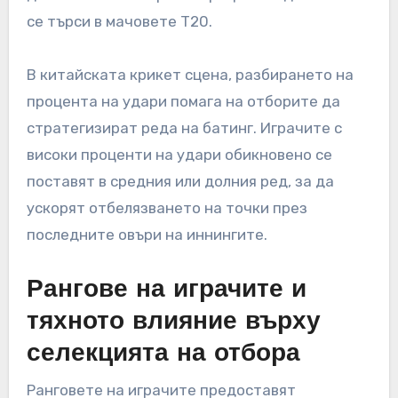
се търси в мачовете T20.
В китайската крикет сцена, разбирането на
процента на удари помага на отборите да
стратегизират реда на батинг. Играчите с
високи проценти на удари обикновено се
поставят в средния или долния ред, за да
ускорят отбелязването на точки през
последните овъри на иннингите.
Рангове на играчите и
тяхното влияние върху
селекцията на отбора
Ранговете на играчите предоставят