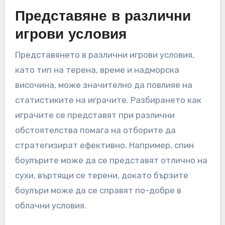
Представяне в различни
игрови условия
Представянето в различни игрови условия,
като тип на терена, време и надморска
височина, може значително да повлияе на
статистиките на играчите. Разбирането как
играчите се представят при различни
обстоятелства помага на отборите да
стратегизират ефективно. Например, спин
боулърите може да се представят отлично на
сухи, въртящи се терени, докато бързите
боулъри може да се справят по-добре в
облачни условия.