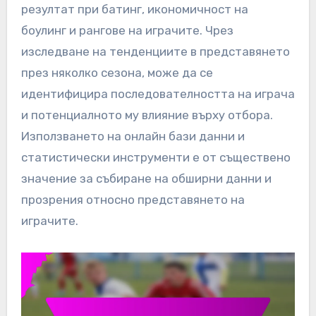
резултат при батинг, икономичност на
боулинг и рангове на играчите. Чрез
изследване на тенденциите в представянето
през няколко сезона, може да се
идентифицира последователността на играча
и потенциалното му влияние върху отбора.
Използването на онлайн бази данни и
статистически инструменти е от съществено
значение за събиране на обширни данни и
прозрения относно представянето на
играчите.