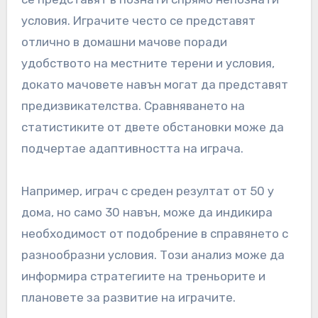
условия. Играчите често се представят
отлично в домашни мачове поради
удобството на местните терени и условия,
докато мачовете навън могат да представят
предизвикателства. Сравняването на
статистиките от двете обстановки може да
подчертае адаптивността на играча.
Например, играч с среден резултат от 50 у
дома, но само 30 навън, може да индикира
необходимост от подобрение в справянето с
разнообразни условия. Този анализ може да
информира стратегиите на треньорите и
плановете за развитие на играчите.