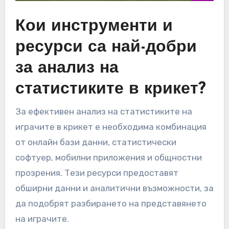
Кои инструменти и
ресурси са най-добри
за анализ на
статистиките в крикет?
За ефективен анализ на статистиките на
играчите в крикет е необходима комбинация
от онлайн бази данни, статистически
софтуер, мобилни приложения и общностни
прозрения. Тези ресурси предоставят
обширни данни и аналитични възможности, за
да подобрят разбирането на представянето
на играчите.